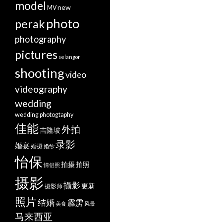
model
new
MV
photo
perak
photography
pictures
selangor
shooting
video
videography
wedding
wedding photogtaphy
佳能
外拍
吉隆坡
录影
婚宴
婚摄
婚纱
怡保
拍摄
拍照
情侣照
摄影
攝影
更新
摄影师
照片
结婚
霹雳
美食
风景
马来西亚