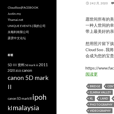
24 2 月, 2020
CloudSoo|FACEBOOK
Justin.my
愿世间所有的美
Thamai.net
一种人世间的幸
UNIQUE EVENTS | 我的公司
带上最美好的亲
永顺利有限公司
霹雳中文论坛
想用照片留下孩
Cloud Soo
标签
会成为您的宝贵
2011
5D III 资料
5d mark iii
https://www.fa
canon
2020
2021
阅读更
canon 5D mark
II
BRIDGE
CEN
ELMINA VALLEY
ipoh
canon 5D mark III
KL
LAND
PHOTOGRAPHY
malaysia
kl
VIDEOGRAPHY