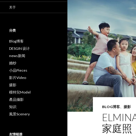
关于
分类
Blog博客
DESGIN 设计
news新闻
婚纱
小品Pieces
影片Video
摄影
模特兒Model
產品攝影
知识
BLOG博客
、
摄影
ELMINA
風景Scenery
家庭照
友情链接