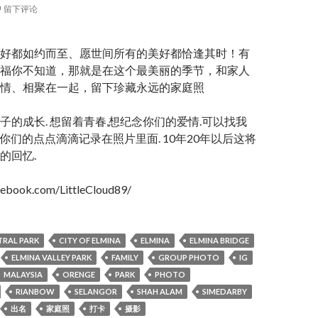
留下评论
好都如约而至、愿世间所有的美好都恰逢其时！有
福你不知道，那就是在这个最美丽的季节，和家人
情、相聚在一起，留下珍藏永远的家庭照
子的成长. 想留着青春,想纪念你们的爱情.可以找我
 . 我将你们的点点滴滴记录在照片里面. 10年20年以后这将
的回忆.
cebook.com/LittleCloud89/
TRAL PARK
CITY OF ELMINA
ELMINA
ELMINA BRIDGE
ELMINA VALLEY PARK
FAMILY
GROUP PHOTO
IG
MALAYSIA
ORENGE
PARK
PHOTO
RIANBOW
SELANGOR
SHAH ALAM
SIMEDARBY
出名
家庭照
打卡
摄影