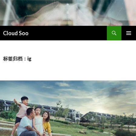
搜
Cloud Soo
索
跳
主菜单
至
正
文
标签归档：ig