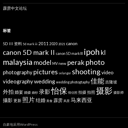
霹雳中文论坛
标签
2011
canon
5D III 资料
2020
5d mark iii
2021
ipoh
canon 5D mark II
kl
canon 5D mark III
malaysia
photo
perak
model
new
MV
shooting
pictures
photography
video
selangor
佳能
wedding
videography
吉隆坡
wedding photogtaphy
摄影
怡保
录影
外拍
婚宴
拍摄
拍照
婚摄
摄影师
婚纱
情侣照
照片
马来西亚
攝影
结婚
霹雳
更新
美食
风景
自豪地采用WordPress