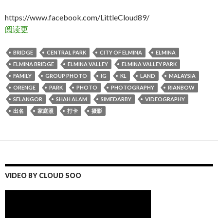
https://www.facebook.com/LittleCloud89/
阅读更
BRIDGE
CENTRAL PARK
CITY OF ELMINA
ELMINA
ELMINA BRIDGE
ELMINA VALLEY
ELMINA VALLEY PARK
FAMILY
GROUP PHOTO
IG
KL
LAND
MALAYSIA
ORENGE
PARK
PHOTO
PHOTOGRAPHY
RIANBOW
SELANGOR
SHAH ALAM
SIMEDARBY
VIDEOGRAPHY
出名
家庭照
打卡
摄影
VIDEO BY CLOUD SOO