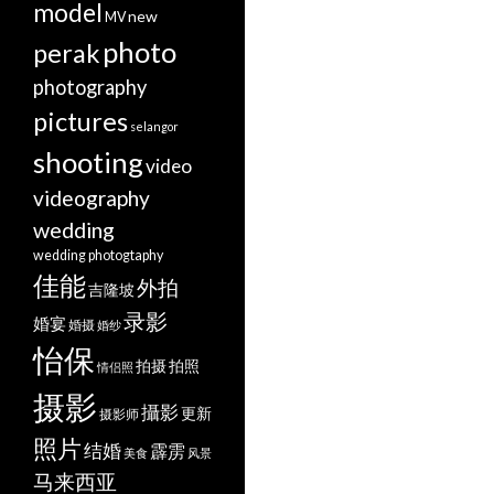
model
new
MV
photo
perak
photography
pictures
selangor
shooting
video
videography
wedding
wedding photogtaphy
佳能
外拍
吉隆坡
录影
婚宴
婚摄
婚纱
怡保
拍摄
拍照
情侣照
摄影
攝影
更新
摄影师
照片
结婚
霹雳
美食
风景
马来西亚