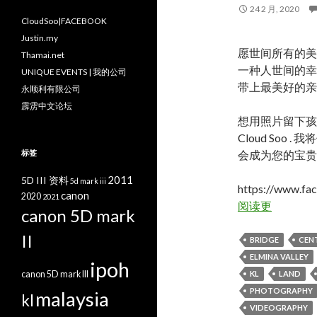
24 2 月, 2020
CloudSoo|FACEBOOK
Justin.my
愿世间所有的美
Thamai.net
一种人世间的幸
UNIQUE EVENTS | 我的公司
带上最美好的亲
永顺利有限公司
霹雳中文论坛
想用照片留下孩
Cloud Soo
标签
会成为您的宝贵
2011
5D III 资料
5d mark iii
https://www.fa
canon
2020
2021
阅读更
canon 5D mark
II
BRIDGE
CEN
ELMINA VALLEY
ipoh
canon 5D mark III
KL
LAND
PHOTOGRAPHY
malaysia
kl
VIDEOGRAPHY