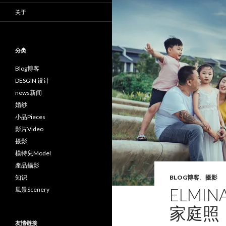
关于
分类
Blog博客
DESGIN 设计
news新闻
婚纱
小品Pieces
影片Video
摄影
模特兒Model
產品攝影
知识
BLOG博客
、
摄影
ELMINA
風景Scenery
家庭照
友情链接