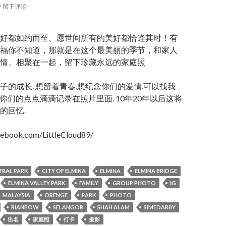
留下评论
好都如约而至、愿世间所有的美好都恰逢其时！有
福你不知道，那就是在这个最美丽的季节，和家人
情、相聚在一起，留下珍藏永远的家庭照
子的成长. 想留着青春,想纪念你们的爱情.可以找我
 . 我将你们的点点滴滴记录在照片里面. 10年20年以后这将
的回忆.
cebook.com/LittleCloud89/
TRAL PARK
CITY OF ELMINA
ELMINA
ELMINA BRIDGE
ELMINA VALLEY PARK
FAMILY
GROUP PHOTO
IG
MALAYSIA
ORENGE
PARK
PHOTO
RIANBOW
SELANGOR
SHAH ALAM
SIMEDARBY
出名
家庭照
打卡
摄影