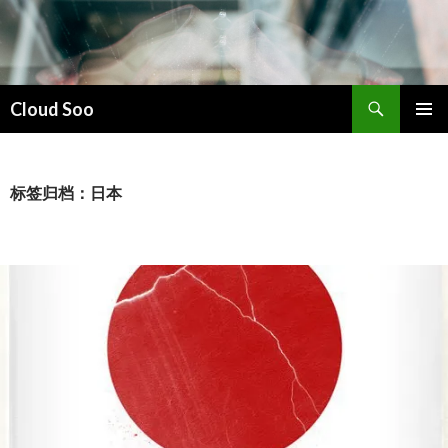
搜
Cloud Soo
索
跳
主菜单
至
正
文
标签归档：日本