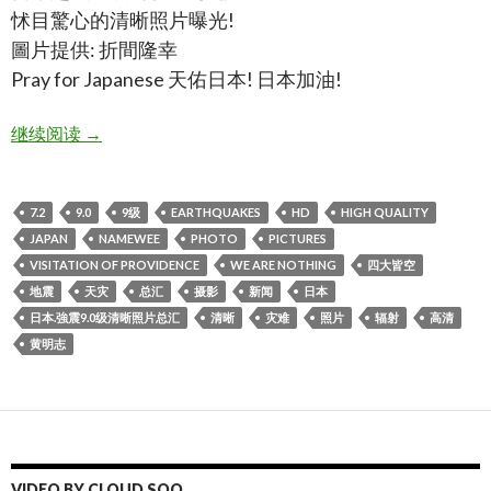
怵目驚心的清晰照片曝光!
圖片提供: 折間隆幸
Pray for Japanese 天佑日本! 日本加油!
日本.強震9.0级清晰照片总汇,japan 9.0earthquakes high q
继续阅读
→
7.2
9.0
9级
EARTHQUAKES
HD
HIGH QUALITY
JAPAN
NAMEWEE
PHOTO
PICTURES
VISITATION OF PROVIDENCE
WE ARE NOTHING
四大皆空
地震
天灾
总汇
摄影
新闻
日本
日本.強震9.0级清晰照片总汇
清晰
灾难
照片
辐射
高清
黄明志
VIDEO BY CLOUD SOO