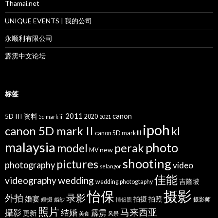
Thamai.net
UNIQUE EVENTS | 我的公司
永顺利有限公司
霹雳中文论坛
标签
2011
canon
5D III 资料
2020
5d mark iii
2021
ipoh
canon 5D mark II
kl
canon 5D mark III
malaysia
photo
perak
model
new
MV
shooting
pictures
photography
video
selangor
佳能
wedding
videography
吉隆坡
wedding photogtaphy
摄影
怡保
录影
外拍
婚宴
拍摄
拍照
婚摄
摄影师
婚纱
情侣照
照片
马来西亚
攝影
结婚
霹雳
更新
美食
风景