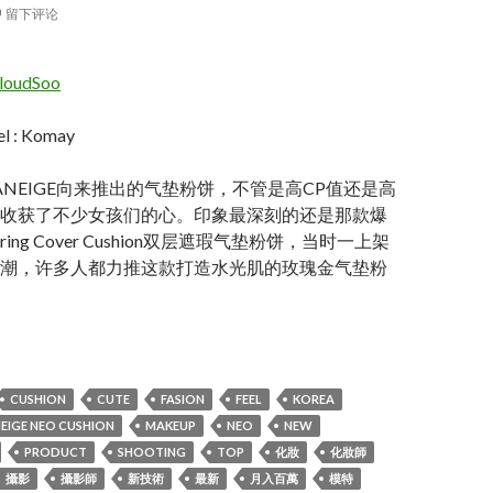
留下评论
loudSoo
l : Komay
ANEIGE向来推出的气垫粉饼，不管是高CP值还是高
收获了不少女孩们的心。印象最深刻的还是那款爆
ring Cover Cushion双层遮瑕气垫粉饼，当时一上架
潮，许多人都力推这款打造水光肌的玫瑰金气垫粉
shion Matte – LANEIGE Make up shooting
CUSHION
CUTE
FASION
FEEL
KOREA
EIGE NEO CUSHION
MAKEUP
NEO
NEW
PRODUCT
SHOOTING
TOP
化妝
化妝師
攝影
攝影師
新技術
最新
月入百萬
模特