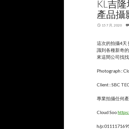
KL吉
產品攝
15 7 月, 2020
這次的拍攝4天 
識到各種新奇的
來這間公司找找看哦! 
Photograph : Cl
Client : SBC 
專業拍攝任何產品照
Cloud Soo
https
h/p:0111171695