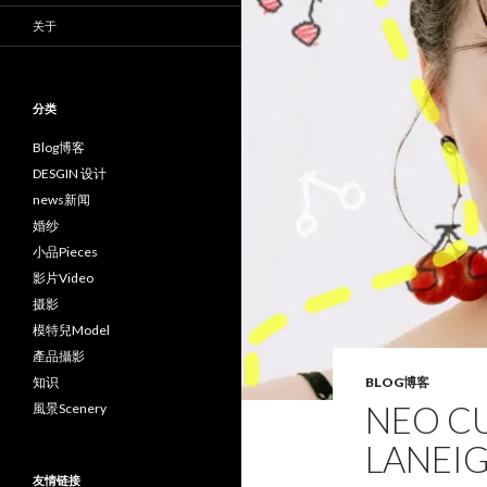
关于
分类
Blog博客
DESGIN 设计
news新闻
婚纱
小品Pieces
影片Video
摄影
模特兒Model
產品攝影
知识
BLOG博客
NEO C
風景Scenery
LANEI
友情链接