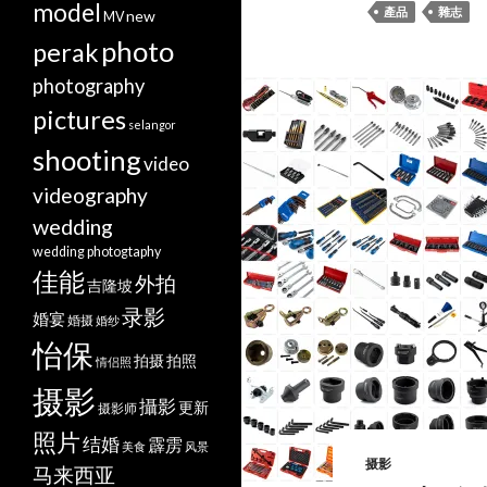
model
產品
雜志
new
MV
photo
perak
photography
pictures
selangor
shooting
video
videography
wedding
wedding photogtaphy
佳能
外拍
吉隆坡
录影
婚宴
婚摄
婚纱
怡保
拍摄
拍照
情侣照
摄影
攝影
更新
摄影师
照片
结婚
霹雳
美食
风景
摄影
马来西亚