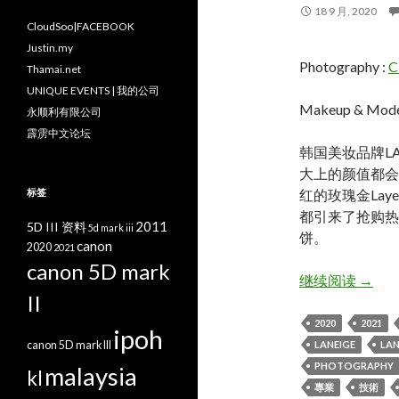
18 9 月, 2020
CloudSoo|FACEBOOK
Justin.my
Photography :
C
Thamai.net
UNIQUE EVENTS | 我的公司
Makeup & Mode
永顺利有限公司
霹雳中文论坛
韩国美妆品牌L
大上的颜值都会
标签
红的玫瑰金Laye
都引来了抢购热
2011
5D III 资料
5d mark iii
饼。
canon
2020
2021
canon 5D mark
Neo Cu
继续阅读
→
II
2020
2021
ipoh
canon 5D mark III
LANEIGE
LAN
PHOTOGRAPHY
malaysia
kl
專業
技術