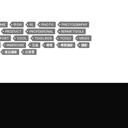
隆坡大型齊全的修車工具商.產品攝影: 全系列五金修車工具
ARE
IPOH
KL
PHOTO
PHOTOGRAPHY
PRODUCT
PROFESSIONAL
REPAIR TOOLS
SPORT
TOOL
TOOL BOX
TOOLS
VIDEO
WRENCHES
五金
專業
專業攝影
攝影
產品攝影
白背景