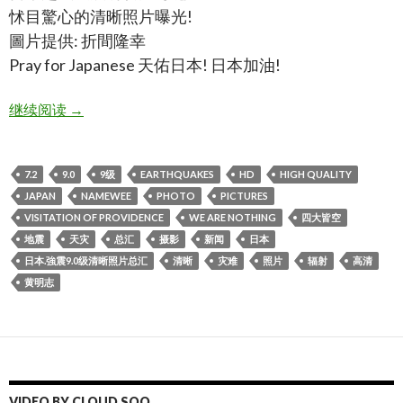
怵目驚心的清晰照片曝光!
圖片提供: 折間隆幸
Pray for Japanese 天佑日本! 日本加油!
日本.強震9.0级清晰照片总汇,japan 9.0earthquakes high q
继续阅读
→
7.2
9.0
9级
EARTHQUAKES
HD
HIGH QUALITY
JAPAN
NAMEWEE
PHOTO
PICTURES
VISITATION OF PROVIDENCE
WE ARE NOTHING
四大皆空
地震
天灾
总汇
摄影
新闻
日本
日本.強震9.0级清晰照片总汇
清晰
灾难
照片
辐射
高清
黄明志
VIDEO BY CLOUD SOO