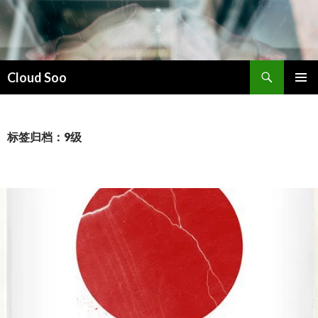
搜
Cloud Soo
索
跳
主菜单
至
正
文
标签归档：9级