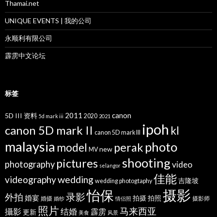
Thamai.net
UNIQUE EVENTS | 我的公司
永顺利有限公司
霹雳中文论坛
标签
2011
canon
5D III 资料
2020
5d mark iii
2021
ipoh
canon 5D mark II
kl
canon 5D mark III
malaysia
photo
perak
model
new
MV
shooting
pictures
photography
video
selangor
佳能
wedding
videography
吉隆坡
wedding photogtaphy
摄影
怡保
录影
外拍
婚宴
拍摄
拍照
婚摄
摄影师
婚纱
情侣照
照片
马来西亚
攝影
结婚
霹雳
更新
美食
风景