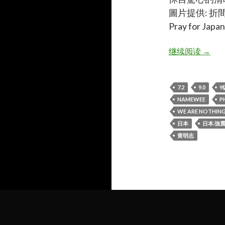
圖片提供: 折
Pray for J
日本.強震
继续阅读
→
7.2
9.0
9
NAMEWEE
P
WE ARE NOTHIN
日本
日本.強
黄明志