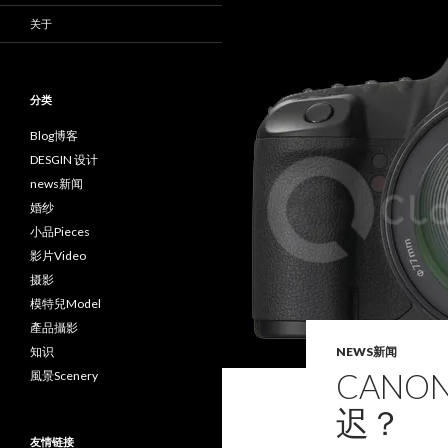
关于
分类
Blog博客
DESGIN 设计
news新闻
婚纱
小品Pieces
影片Video
摄影
模特兒Model
產品攝影
知识
NEWS新闻
CAN
風景Scenery
迟？
友情链接