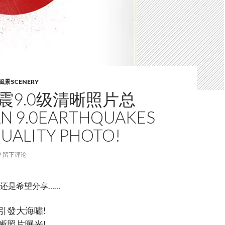
風景SCENERY
震9.0级清晰照片总
AN 9.0EARTHQUAKES
UALITY PHOTO!
留下评论
还是希望分享……
引發大海嘯!
晰照片曝光!