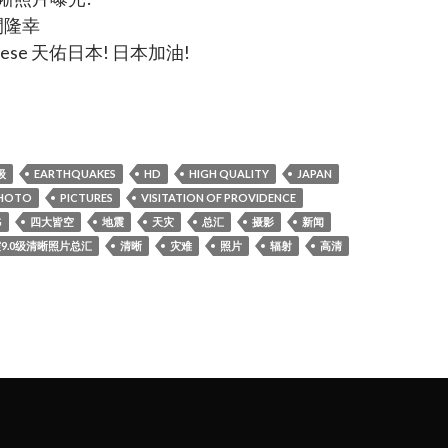
間隆幸
apanese 天佑日本! 日本加油!
9.0级清晰照片总汇,japan 9.0earthquakes high quality photo!
级
EARTHQUAKES
HD
HIGH QUALITY
JAPAN
HOTO
PICTURES
VISITATION OF PROVIDENCE
G
四大皆空
地震
天灾
总汇
摄影
新闻
震9.0级清晰照片总汇
清晰
灾难
照片
辐射
高清