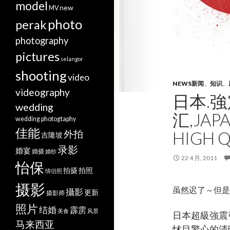
model
new
MV
photo
perak
photography
pictures
selangor
shooting
video
NEWS新闻
、
知识
、
videography
日本.強
wedding
汇,JAP
wedding photogtaphy
佳能
外拍
HIGH Q
吉隆坡
录影
婚宴
婚摄
婚纱
22 4 月, 2011
怡保
拍摄
拍照
情侣照
摄影
虽然迟了～但是
攝影
更新
摄影师
照片
结婚
霹雳
美食
风景
日本超級強震
马来西亚
怵目驚心的清