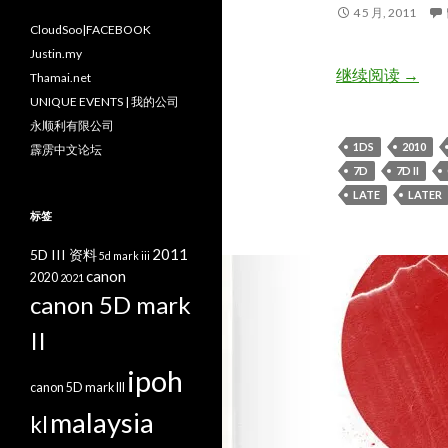
4 5 月, 2011
CloudSoo|FACEBOOK
Justin.my
Can
继续阅读
→
Thamai.net
UNIQUE EVENTS | 我的公司
永顺利有限公司
1DS
2010
霹雳中文论坛
7D
7D II
LATE
LATER
标签
2011
5D III 资料
5d mark iii
canon
2020
2021
canon 5D mark
II
ipoh
canon 5D mark III
malaysia
kl