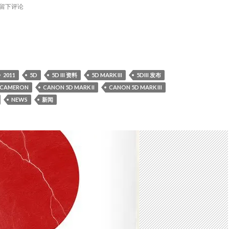
留下评论
on相机将会延迟制造！延迟？
2011
5D
5D III 资料
5D MARK III
5DIII 发布
CAMERON
CANON 5D MARK II
CANON 5D MARK III
NEWS
新闻