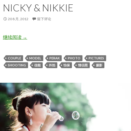
NICKY & NIKKIE
20 8 月, 2012
留下评论
Nicky & Nikkie
继续阅读
→
COUPLE
MODEL
PERAK
PHOTO
PICTURES
SHOOTING
佳能
外拍
怡保
情侣照
摄影