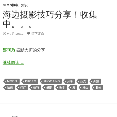
BLOG博客
、
知识
海边摄影技巧分享！收集
中。。。
9 9 月, 2012
留下评论
鄭阿乃
摄影大师的分享
海边摄影技巧分享！收集中。。。
继续阅读
→
MODEL
PHOTO
SHOOTING
分享
压光
外拍
怡保
打灯
技巧
摄影
教学
海
海边
补光