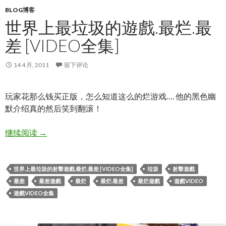
BLOG博客
世界上最垃圾的遊戲.最烂.最
差 [VIDEO全集]
14 4 月, 2011
留下评论
玩家花那么钱买正版，怎么知道这么的烂游戏…. 他的黑色幽
默介绍真的然后笑到翻滚！
世界上最垃圾的遊戲.最烂.最差 [Video全集]
继续阅读
→
世界上最垃圾的射擊遊戲.最烂.最差 [VIDEO全集]
垃圾
射擊遊戲
最差
最差遊戲
最烂
最烂.最差
最烂遊戲
遊戲VIDEO
遊戲VIDEO全集