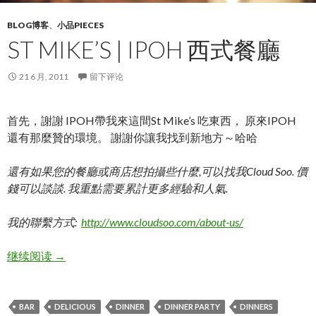
BLOG博客
、
小品PIECES
ST MIKE’S | IPOH 西式餐廳
21 6 月, 2011
留下评论
首先，謝謝 IPOH帶我來這間St Mike’s 吃東西， 原來IPOH
還有那麼贊的環境。 謝謝你讓我找到新地方～哈哈
還有如果您的餐廳或商店想拍攝些什麼,可以找我Cloud Soo. 價
錢可以談談. 我重點需要累計更多經驗和人氣.
我的聯繫方式:
http://www.cloudsoo.com/about-us/
St Mike’s | IPOH 西式餐廳
继续阅读
→
BAR
DELICIOUS
DINNER
DINNER PARTY
DINNERS