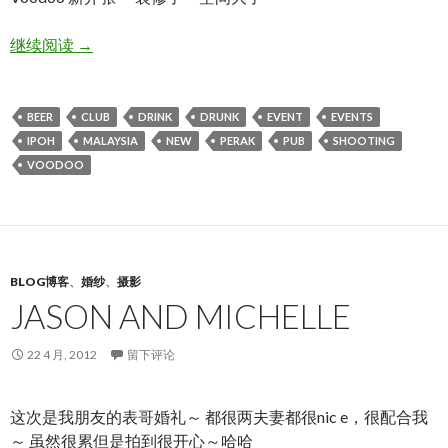
Voodoo + UNIQUE !
继续阅读
→
BEER
CLUB
DRINK
DRUNK
EVENT
EVENTS
IPOH
MALAYSIA
NEW
PERAK
PUB
SHOOTING
VOODOO
BLOG博客
、
婚纱
、
摄影
JASON AND MICHELLE
22 4 月, 2012
留下评论
这次是我朋友的表哥婚礼～ 都很两夫妻都很nic e，很配合我
～ 虽然很累但是拍到很开心～哈哈