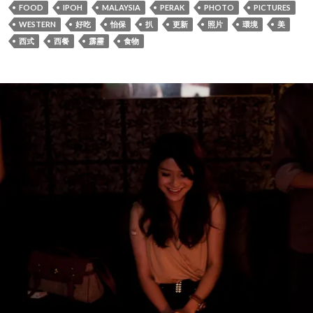
FOOD
IPOH
MALAYSIA
PERAK
PHOTO
PICTURES
WESTERN
好吃
怡保
扒
更新
照片
環境
美
西式
西餐
霹靂
食物