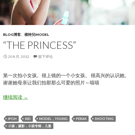
BLOG博客
、
模特兒MODEL
“THE PRINCESS”
20 8 月, 2012
留下评论
第一次拍小女孩。很上镜的一个小女孩。 很高兴的认识她。
谢谢她母亲让我们拍那那么可爱的照片～嘻嘻
“The Princess”
继续阅读
→
IPOH
KID
MODEL，YOUNG
PERAK
SHOOTING
小孩，摄影，小孩专辑，儿童