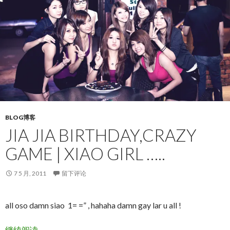
BLOG博客
JIA JIA BIRTHDAY,CRAZY
GAME | XIAO GIRL …..
7 5 月, 2011
留下评论
all oso damn siao 1= =” , hahaha damn gay lar u all !
Jia Jia birthday,crazy game | xiao girl …..
继续阅读
→