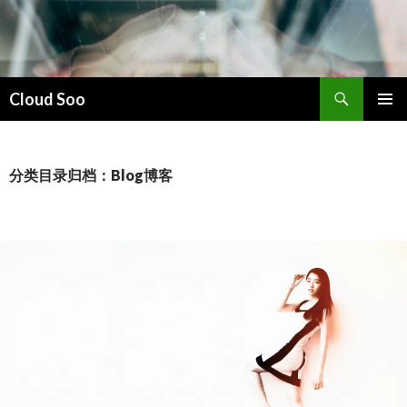
搜
Cloud Soo
索
跳
主菜单
至
正
文
分类目录归档：Blog博客