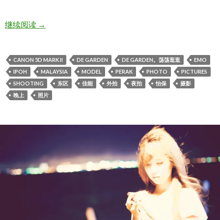
De garden。荡荡逛逛
继续阅读
→
CANON 5D MARK II
DE GARDEN
DE GARDEN。荡荡逛逛
EMO
IPOH
MALAYSIA
MODEL
PERAK
PHOTO
PICTURES
SHOOTING
东区
佳能
外拍
夜拍
怡保
摄影
晚上
照片