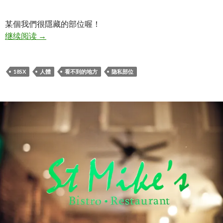
某個我們很隱藏的部位喔！
【 18SX 】猜猜看這是什麼什么部位？what is this?
继续阅读
→
18SX
人體
看不到的地方
隐私部位