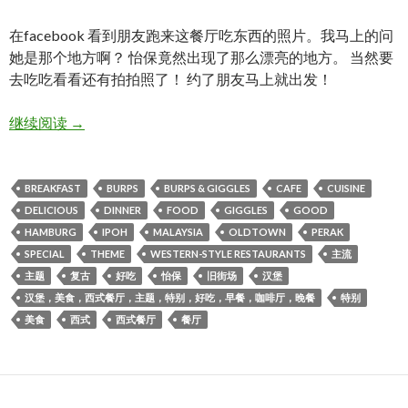
在facebook 看到朋友跑来这餐厅吃东西的照片。我马上的问
她是那个地方啊？ 怡保竟然出现了那么漂亮的地方。 当然要
去吃吃看看还有拍拍照了！ 约了朋友马上就出发！
【 BURPS & GIGGLES 】怡保-餐厅
继续阅读
→
BREAKFAST
BURPS
BURPS & GIGGLES
CAFE
CUISINE
DELICIOUS
DINNER
FOOD
GIGGLES
GOOD
HAMBURG
IPOH
MALAYSIA
OLDTOWN
PERAK
SPECIAL
THEME
WESTERN-STYLE RESTAURANTS
主流
主题
复古
好吃
怡保
旧街场
汉堡
汉堡，美食，西式餐厅，主题，特别，好吃，早餐，咖啡厅，晚餐
特别
美食
西式
西式餐厅
餐厅