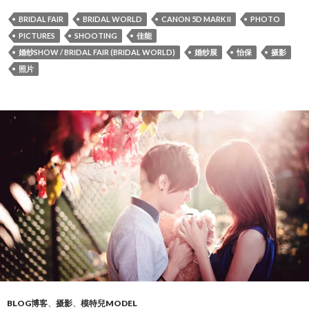
BRIDAL FAIR
BRIDAL WORLD
CANON 5D MARK II
PHOTO
PICTURES
SHOOTING
佳能
婚纱SHOW / BRIDAL FAIR (BRIDAL WORLD)
婚纱展
怡保
摄影
照片
BLOG博客
、
摄影
、
模特兒MODEL