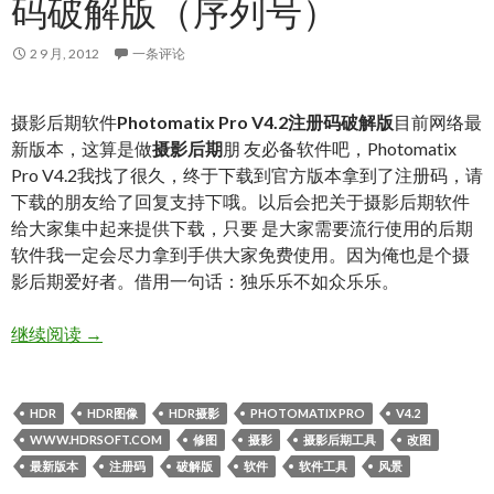
码破解版（序列号）
2 9 月, 2012
一条评论
摄影后期软件
Photomatix Pro V4.2注册码破解版
目前网络最
新版本，这算是做
摄影后期
朋 友必备软件吧，Photomatix
Pro V4.2我找了很久，终于下载到官方版本拿到了注册码，请
下载的朋友给了回复支持下哦。以后会把关于摄影后期软件
给大家集中起来提供下载，只要 是大家需要流行使用的后期
软件我一定会尽力拿到手供大家免费使用。因为俺也是个摄
影后期爱好者。借用一句话：独乐乐不如众乐乐。
Photomatix Pro V4.2注册码破解版（序列号）
继续阅读
→
HDR
HDR图像
HDR摄影
PHOTOMATIX PRO
V4.2
WWW.HDRSOFT.COM
修图
摄影
摄影后期工具
改图
最新版本
注册码
破解版
软件
软件工具
风景