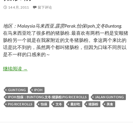
14 4 月, 2011
留下评论
地区：Malaysia马来西亚.霹雳Perak.怡保Ipoh.文冬Buntong.
在马来西亚吃了很多档的猪肠粉. 最喜欢有两档一档是安顺猪
肠粉另一个就是在我家附近的文冬猪肠粉。拿这两个来比的
话是比不到的，虽然两个都叫猪肠粉，但因为口味不同所以
是不一样的口感来的～
IPOH.怡保：Buntong.文冬:猪肠粉.Pig rice rolls
继续阅读
→
GUNTONG
IPOH
IPOH.怡保：BUNTONG.文冬:猪肠粉.PIG RICE ROLLS
JALAN GUNTONG
PIG RICE ROLLS
怡保
文冬
最好吃
猪肠粉
美食