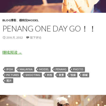
BLOG博客
、
模特兒MODEL
PENANG ONE DAY GO！！
20 8 月, 2012
留下评论
Penang one day go！！
继续阅读
→
IPOH
MALAYSIA
MODEL
PENANG
PHOTO
PICTURES
SHOOTING
外拍
夜景
怡保
槟城
照片