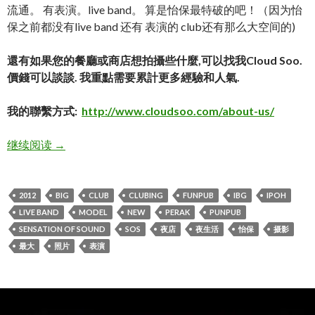
流通。 有表演。live band。 算是怡保最特破的吧！（因为怡
保之前都没有live band 还有 表演的 club还有那么大空间的)
還有如果您的餐廳或商店想拍攝些什麼,可以找我Cloud Soo.
價錢可以談談. 我重點需要累計更多經驗和人氣.
我的聯繫方式:
http://www.cloudsoo.com/about-us/
SOS（Sensation Of Sound) new club！
继续阅读
→
2012
BIG
CLUB
CLUBING
FUNPUB
IBG
IPOH
LIVE BAND
MODEL
NEW
PERAK
PUNPUB
SENSATION OF SOUND
SOS
夜店
夜生活
怡保
摄影
最大
照片
表演