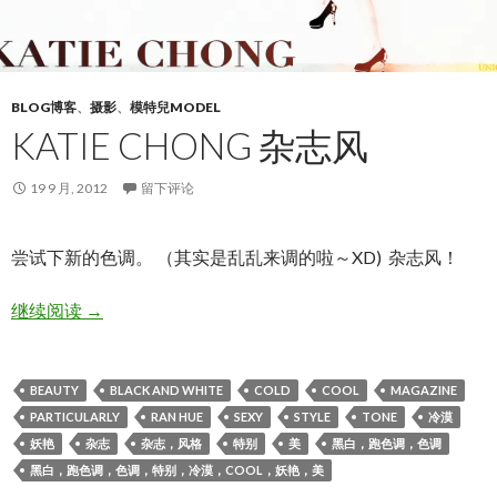
BLOG博客
、
摄影
、
模特兒MODEL
KATIE CHONG 杂志风
19 9 月, 2012
留下评论
尝试下新的色调。 （其实是乱乱来调的啦～XD) 杂志风！
KATIE CHONG 杂志风
继续阅读
→
BEAUTY
BLACK AND WHITE
COLD
COOL
MAGAZINE
PARTICULARLY
RAN HUE
SEXY
STYLE
TONE
冷漠
妖艳
杂志
杂志，风格
特别
美
黑白，跑色调，色调
黑白，跑色调，色调，特别，冷漠，COOL，妖艳，美