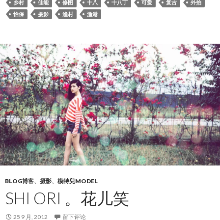
乡村
佳能
修图
十八
十八丁
可爱
复古
外拍
怡保
摄影
渔村
渔港
BLOG博客
、
摄影
、
模特兒MODEL
SHI ORI 。花儿笑
25 9 月, 2012
留下评论