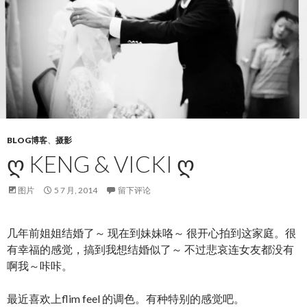
BLOG博客
、
摄影
Ღ KENG & VICKI Ღ
图片
5 7 月, 2014
留下评论
几年前姐姐结婚了～ 现在到妹妹咯～ 很开心拍到这家庭。很
有幸福的感觉，搞到我想结婚似了～ 不过悲哀连女友都没有
啊我～咔咔。
最近喜欢上flim feel 的调色。有种特别的感觉吧。