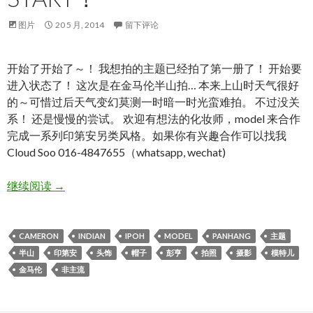
图片
20 5 月, 2014
留下评论
开始了开始了～！ 我想拍的主题已经拍了第一册了！ 开始要
进入状态了！ 这次是在金马伦半山拍… 本来上山时天气很好
的～可惜过后天气变幻莫测一时暗一时光蛮难拍。 不过没关
系！ 还是慢慢的尝试。 欢迎有想法的化妆师，model 来合作
完成一系列印第安另类风格。如果你有兴趣合作可以找我
Cloud Soo 016-4847655（whatsapp, wechat)
印。第。安 Project Start！
继续阅读
→
CAMERON
INDIAN
IPOH
MODEL
PANHANG
主题
半山
印第安
头饰
帽子
彭亨
拍照
摄影
模特儿
金马伦
非主流