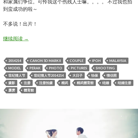
和家属们争位。可怜我这个伤残人士嘛。。。。 不过我也拍
到蛮成功的啦～
不多说！出片！
世纪情人节2014214，注册拍摄。
继续阅读
→
2014214
CANON 5D MARK II
COUPLE
IPOH
MALAYSIA
MODEL
PERAK
PHOTO
PICTURES
SHOOTING
世纪情人节
世纪情人节2014214
大日子
怡保
情侣照
摄影
注册
注册拍摄
精武
精武體育館
结婚
结婚注册
霹雳
體育館