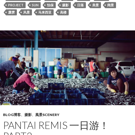
PROJECT
SUN
怡保
摄影
日落
美景
阔景
霹雳
风景
马来西亚
高楼
BLOG博客
、
摄影
、
風景SCENERY
PANTAI REMIS 一日游！