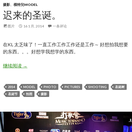
摄影
、
模特兒MODEL
迟来的圣诞。
图片
16 1 月, 2014
一条评论
在KL 太乏味了！一直工作工作工作还是工作～ 好想拍我想要
的东西。。。好想学我想学的东西。
迟来的圣诞。
继续阅读
→
2014
MODEL
PHOTO
PICTURES
SHOOTING
圣诞树
圣诞节
拍照
摄影