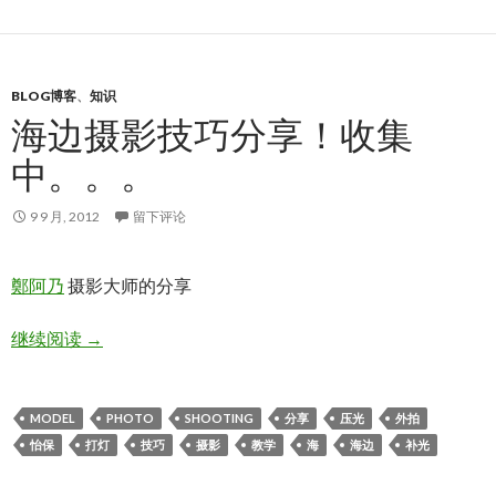
BLOG博客
、
知识
海边摄影技巧分享！收集
中。。。
9 9 月, 2012
留下评论
鄭阿乃
摄影大师的分享
海边摄影技巧分享！收集中。。。
继续阅读
→
MODEL
PHOTO
SHOOTING
分享
压光
外拍
怡保
打灯
技巧
摄影
教学
海
海边
补光