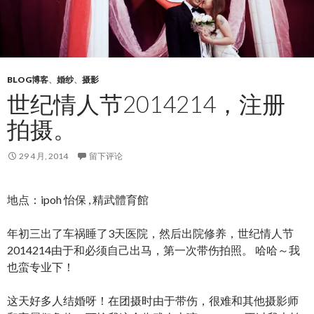
BLOG博客
、
婚纱
、
摄影
世纪情人节2014214，注册
拍摄。
29 4 月, 2014
留下评论
地点：ipoh 怡保 , 精武體育館
年初三出了车祸睡了3天医院，然后出院修养，世纪情人节
2014214由于和必须自己出马，第一次带伤拍照。 哈哈～我
也蛮专业下！
这天好多人结婚呀！在团摄时由于带伤，很难和其他摄影师