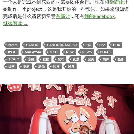
一个人是完成不到东西的～需要团体合作。 现在和
杂霸让
开
始制作一个project ，这是我开始的一些预告。如果您想知道
完成后是什么请密切留意
杂霸让
，还有
我的Facebook
。
[IPOH] . Project is Starting!!!!
继续阅读
→
24MM
CANON
CANON 5D MARK II
F16
F22
HDR
IPOH
MALAYSIA
MCD
NEW
NEWS
PERAK
TESCO
东区
佳能
发布
夜景
完美
怡保
摄影
日落
更新
漂亮
照片
风景