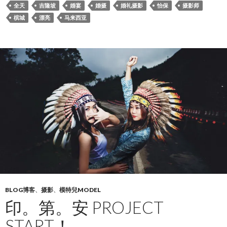
全天
吉隆坡
婚宴
婚摄
婚礼摄影
怡保
摄影师
槟城
漂亮
马来西亚
BLOG博客
、
摄影
、
模特兒MODEL
印。第。安 PROJECT
START！