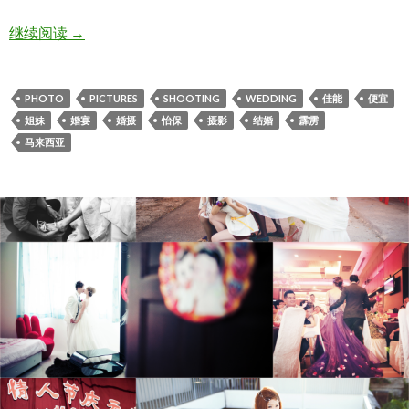
ღ Keng & Vicki ღ
继续阅读
→
PHOTO
PICTURES
SHOOTING
WEDDING
佳能
便宜
姐妹
婚宴
婚摄
怡保
摄影
结婚
霹雳
马来西亚