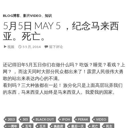
BLOG博客
、
影片VIDEO
、
知识
5月5日 MAY 5 ，纪念马来西
亚。死亡。
视频
5 5 月, 2014
留下评论
还记得旧年5月五日你们在做什么吗？ 吃饭？睡觉？看戏？上
网？ ， 而这天同时大部分民众都出来了！霹雳人民很伟大勇
敢的站出来表达内心的不满。
看到吗？三大种族都在一起！ 族分化只是上面高层玩弄我们
的东西，马来西亚人始终是马来西亚人。我爱我的国家。
2013
505
BLACK OUT
IPOH
PERAK
VIDEO
一周年
五号
五月
换政府
最后一天
死亡
民主