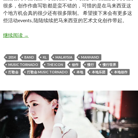
很多，创作作曲写歌都是蛮不错的，可惜的是在马来西亚这
个地方机会真的很少还有很多限制。 希望接下来会有更多这
些活动events, 陆陆续续把马来西亚的艺术文化创作带起。
打歌会 MUSIC TORNADO
继续阅读
→
2014
BAND
KL
MALAYSIA
MANHAND
MUSIC TORNADO
THE ICON
创作
慢行
慢行世界
打歌会
打歌会 MUSIC TORNADO
本地
本地乐团
本地创作