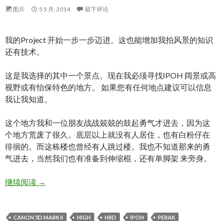
图片
5 5 月, 2014
留下评论
我的Project 开始一步一步迈进。这也能增加我拍风景的知识
还有技术。
这是我选择的其中一个景点。现在我必须寻找IPOH 阔景或高
视野或有怡保特色的地方。 如果您有任何地点建议可以信息
我让我知道。
这个地方我和一位朋友战战兢兢的鼓起勇气才进去，因为这
个地方荒废了很久。底层以上就没有人居住，也有白粉仔在
徘徊的。而这栋楼也曾经有人跳过楼。我也不知道那来的勇
气进去，当然我们也有准备到伸缩棍，还有单脚架 来旁身。
[IPOH] . Project is Starting!!!! PART-2
继续阅读
→
CANON 5D MARK II
HIGH
HRD
IPOH
PERAK