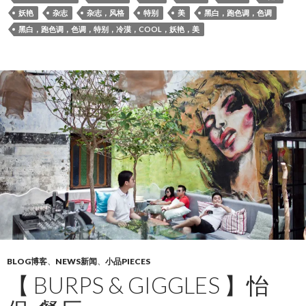
妖艳
杂志
杂志，风格
特别
美
黑白，跑色调，色调
黑白，跑色调，色调，特别，冷漠，COOL，妖艳，美
BLOG博客
、
NEWS新闻
、
小品PIECES
【 BURPS & GIGGLES 】怡