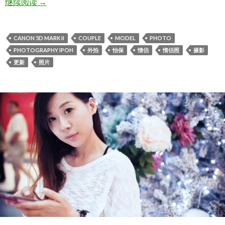
Yenz Wong & Miyako Mun
继续阅读
→
CANON 5D MARK II
COUPLE
MODEL
PHOTO
PHOTOGRAPHY IPOH
外拍
怡保
情侣
情侣照
摄影
更新
照片