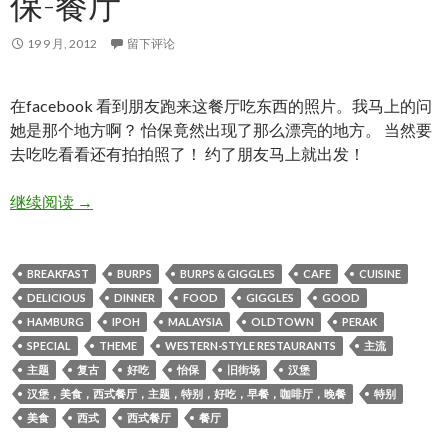
保-餐厅
19 9 月, 2012
留下评论
在facebook 看到朋友跑来这餐厅吃东西的照片。我马上的问
她是那个地方啊？ 怡保竟然出现了那么漂亮的地方。 当然要
去吃吃看看还有拍拍照了！ 约了朋友马上就出发！
【 BURPS & GIGGLES 】怡保-餐厅
继续阅读
→
BREAKFAST
BURPS
BURPS & GIGGLES
CAFE
CUISINE
DELICIOUS
DINNER
FOOD
GIGGLES
GOOD
HAMBURG
IPOH
MALAYSIA
OLDTOWN
PERAK
SPECIAL
THEME
WESTERN-STYLE RESTAURANTS
主流
主题
复古
好吃
怡保
旧街场
汉堡
汉堡，美食，西式餐厅，主题，特别，好吃，早餐，咖啡厅，晚餐
特别
美食
西式
西式餐厅
餐厅