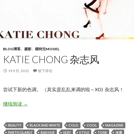
BLOG博客
、
摄影
、
模特兒MODEL
KATIE CHONG 杂志风
19 9 月, 2012
留下评论
尝试下新的色调。 （其实是乱乱来调的啦～XD) 杂志风！
KATIE CHONG 杂志风
继续阅读
→
BEAUTY
BLACK AND WHITE
COLD
COOL
MAGAZINE
PARTICULARLY
RAN HUE
SEXY
STYLE
TONE
冷漠