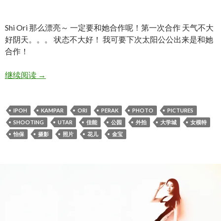
Shi Ori 那么漂亮～ 一定要和她合作呢！第一次合作 天气不大
好阴天。。。 状态不大好！ 我可要下次太阳公公出来是和她
合作！
Shi Ori 。花儿笑
继续阅读
→
IPOH
KAMPAR
ORI
PERAK
PHOTO
PICTURES
SHOOTING
UTAR
佳能
公园
外拍
大学城
女模特
怡保
摄影
照片
花儿
金宝