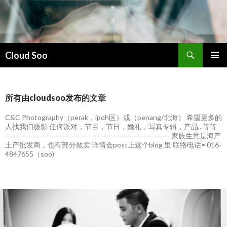
搜
Cloud Soo
索
跳
主菜单
至
正
文
所有由cloudsoo发布的文章
C&C Photography（perak，ipoh区）或（penang/北海） 希望更多的
人找我们摄影 任何派对，节目，节日，婚礼，写真专辑，产品...等等 -
----------------------------------------------------------------- 家族生意是海产
土产批发商，也有部分散卖 详情会post上这个blog 里 联络电话= 016-
4847655（soo)