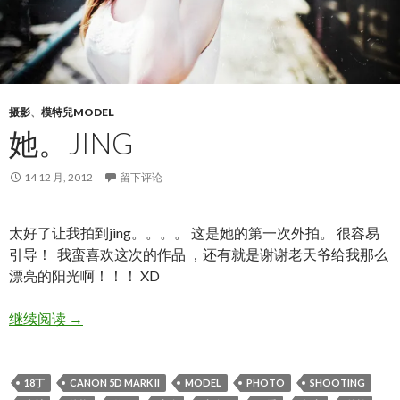
摄影
、
模特兒MODEL
她。JING
14 12 月, 2012
留下评论
太好了让我拍到jing。。。。 这是她的第一次外拍。 很容易
引导！ 我蛮喜欢这次的作品 ，还有就是谢谢老天爷给我那么
漂亮的阳光啊！！！ XD
她。JING
继续阅读
→
18丁
CANON 5D MARK II
MODEL
PHOTO
SHOOTING