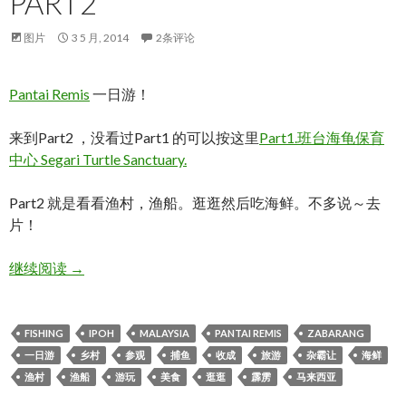
PART2
图片
3 5 月, 2014
2条评论
Pantai Remis
一日游！
来到Part2 ，没看过Part1 的可以按这里
Part1.班台海龟保育
中心 Segari Turtle Sanctuary.
Part2 就是看看渔村，渔船。逛逛然后吃海鲜。不多说～去
片！
PANTAI REMIS 一日游！PART2
继续阅读
→
FISHING
IPOH
MALAYSIA
PANTAI REMIS
ZABARANG
一日游
乡村
参观
捕鱼
收成
旅游
杂霸让
海鲜
渔村
渔船
游玩
美食
逛逛
霹雳
马来西亚