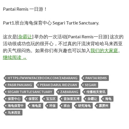
Pantai Remis 一日游！
Part1.班台海龟保育中心 Segari Turtle Sanctuary.
这次是[
杂霸让
] 举办的一次活动[Pantai Remis一日游] 这次的
活动很成功也玩的很开心，不过真的汗流浃背哈哈马来西亚
的天气很闷热。如果你们有兴趣也可以加入
我们的大家庭
。
Pantai remis 一日游！Part1
继续阅读
→
HTTPS://WWW.FACEBOOK.COM/ZABARANG
PANTAI REMIS
PASIR PANJANG
PERAK DARUL RIDZUAN
SEGARI
SEGARI TURTLE SANCTUARY
ZABARANG
传播相关资讯
保育中心
保育区
宝玉区
昔加里五湾
杂霸让
海龟
海龟保育中
海龟蛋
环保
班台
研究海龟
霹雳州
马来西亚