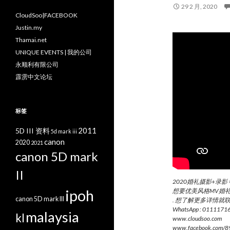
29 2 月, 2020
CloudSoo|FACEBOOK
Justin.my
Thamai.net
UNIQUE EVENTS | 我的公司
永顺利有限公司
霹雳中文论坛
标签
2011
5D III 资料
5d mark iii
canon
2020
2021
canon 5D mark
II
2020婚礼摄影+录影 
ipoh
想要优美风格MV婚礼
canon 5D mark III
. 想了解更多详情就
WhatsApp : 011117169
malaysia
kl
www.cloudsoo.com
www.facebook.com/8