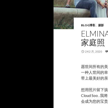
BLOG博客
、
摄影
ELMINA
家庭照
24 2 月, 2020
愿世间所有的美
一种人世间的幸
带上最美好的亲
想用照片留下孩
Cloud Soo
会成为您的宝贵