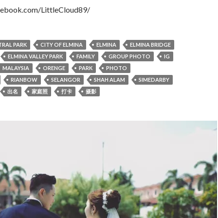
cebook.com/LittleCloud89/
TRAL PARK
CITY OF ELMINA
ELMINA
ELMINA BRIDGE
ELMINA VALLEY PARK
FAMILY
GROUP PHOTO
IG
MALAYSIA
ORENGE
PARK
PHOTO
RIANBOW
SELANGOR
SHAH ALAM
SIMEDARBY
出名
家庭照
打卡
摄影