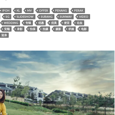
IPOH
KL
MV
OFFER
PENANG
PERAK
SG
SLIDESHOW
SUBANG
SUNWAY
VIDEO
WEDDING
专辑
优惠
优美
便宜
化妆
安顺
录影
怡保
拍摄
摄影
求婚
电影
迎亲