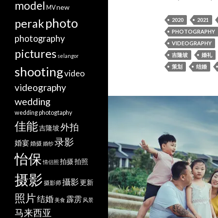
model
new
MV
photo
perak
2020
2021
PHOTOGRAPHY
photography
VIDEOGRAPHY
pictures
吉隆坡
婚礼
selangor
策划
结婚
shooting
video
videography
wedding
wedding photogtaphy
佳能
外拍
吉隆坡
录影
婚宴
婚摄
婚纱
怡保
拍摄
拍照
情侣照
摄影
攝影
更新
摄影师
照片
结婚
霹雳
美食
风景
马来西亚