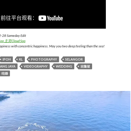
2-28 Sameday Edit
 Soo 主页
Cloud Soo
ppiness with concentric happiness. May you two deep feeling than the sea!
IPOH
KL
PHOTOGRAPHY
SELANGOR
ANG JAYA
VIDEOGRAPHY
WEDDING
吉隆坡
结婚