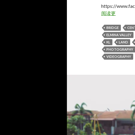
https://www.fa
阅读更
BRIDGE
CEN
ELMINA VALLEY
KL
LAND
PHOTOGRAPHY
VIDEOGRAPHY