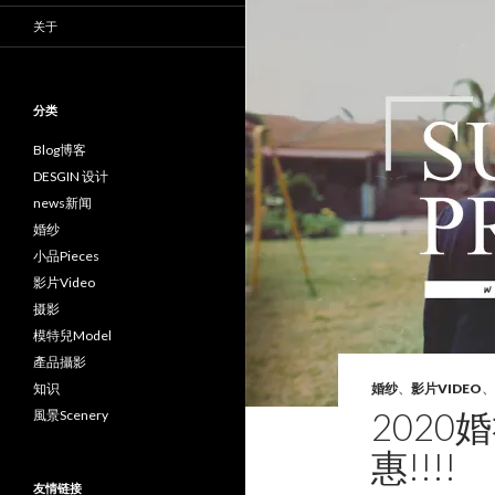
关于
分类
Blog博客
DESGIN 设计
news新闻
婚纱
小品Pieces
影片Video
摄影
模特兒Model
產品攝影
知识
婚纱
、
影片VIDEO
、
2020
風景Scenery
惠!!!!
友情链接